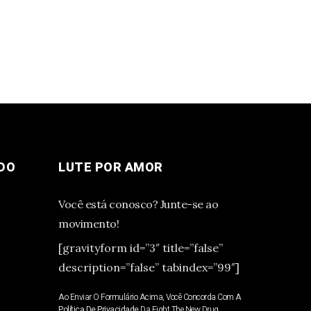
DO
LUTE POR AMOR
Você está conosco? Junte-se ao
movimento!
[gravityform id=”3″ title=”false”
description=”false” tabindex=”99″]
Ao Enviar O Formulário Acima, Você Concorda Com A
Política De Privacidade
Da Fight The New Drug.