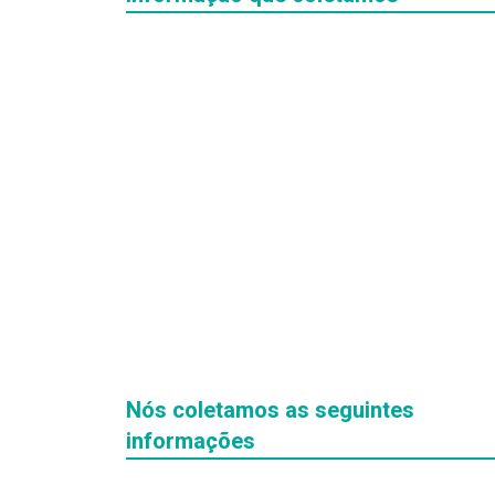
Hit enter to search or ESC to close
Nós coletamos as seguintes
informações