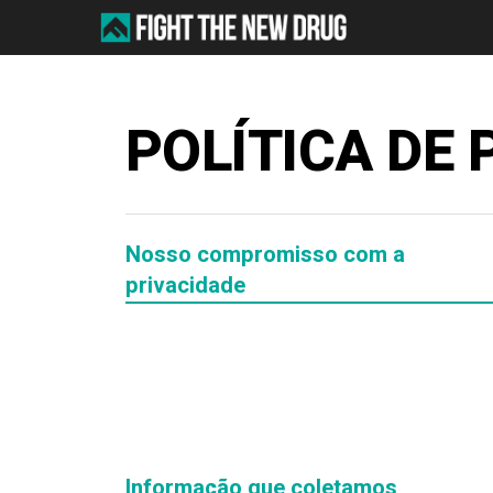
Skip
to
main
content
POLÍTICA DE 
Nosso compromisso com a
privacidade
Informação que coletamos